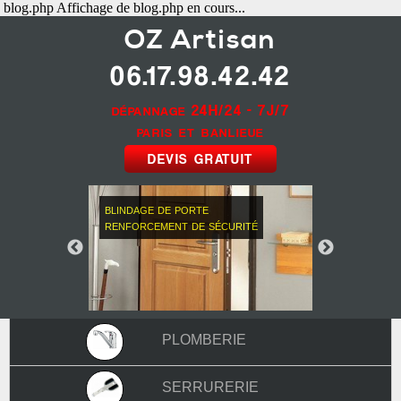
blog.php Affichage de blog.php en cours...
OZ
Artisan
06.17.98.42.42
dépannage
24H/24 - 7J/7
paris et banlieue
devis gratuit
blindage de porte
renforcement de sécurité
plomberie
serrurerie