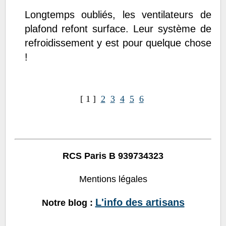
Longtemps oubliés, les ventilateurs de
plafond refont surface. Leur système de
refroidissement y est pour quelque chose
!
[ 1 ]
2
3
4
5
6
RCS Paris B 939734323
Mentions légales
L'info des artisans
Notre blog :