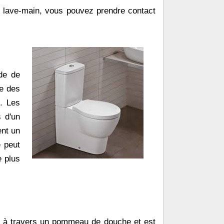
n lave-main, vous pouvez prendre contact
rde de
te des
e. Les
s d'un
nt un
e peut
e plus
ule à travers un pommeau de douche et est