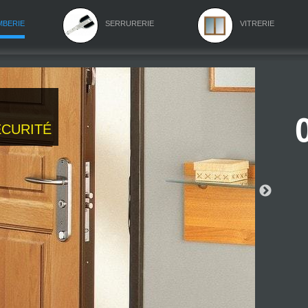
mberie
serrurerie
vitrerie
curité