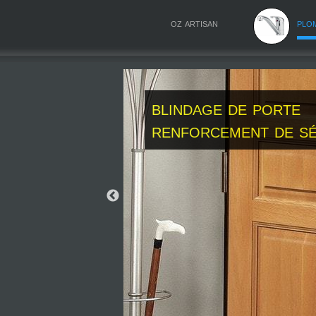
oz artisan
plo
blindage de porte
renforcement de sé