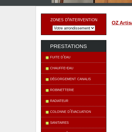
zones d'intervention
OZ Arti
prestations
fuite d'eau
chauffe-eau
dégorgement canalis
robinetterie
radiateur
colonne d'évacuation
sanitaires