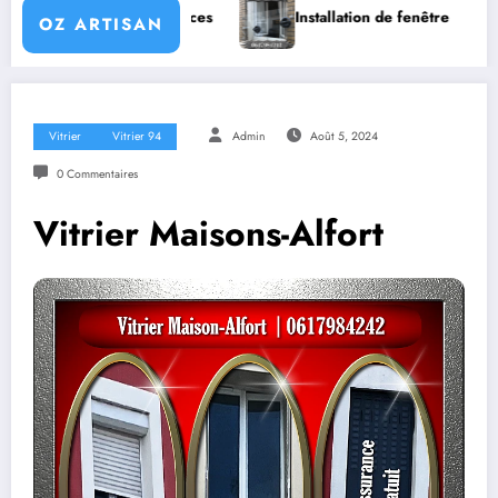
Nos services
Installation de fenêtre
Pourquoi 
OZ ARTISAN
Vitrier
Vitrier 94
Admin
Août 5, 2024
0 Commentaires
Vitrier Maisons-Alfort