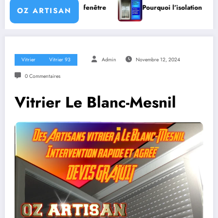
nêtre
Pourquoi l’isolation des fenêtres est importante ?
OZ ARTISAN
Vitrier
Vitrier 93
Admin
Novembre 12, 2024
0 Commentaires
Vitrier Le Blanc-Mesnil