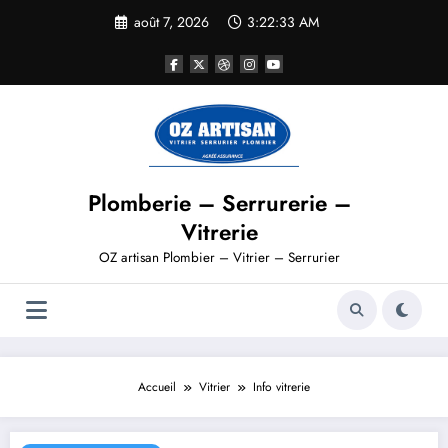
Aller
août 7, 2026
3:22:35 AM
au
contenu
Plomberie – Serrurerie –
Vitrerie
OZ artisan Plombier – Vitrier – Serrurier
Accueil
Vitrier
Info vitrerie