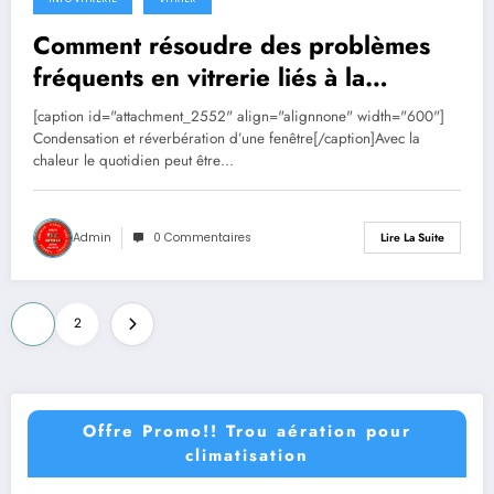
Comment résoudre des problèmes
fréquents en vitrerie liés à la
chaleur?
[caption id="attachment_2552" align="alignnone" width="600"]
Condensation et réverbération d’une fenêtre[/caption]Avec la
chaleur le quotidien peut être…
Admin
0 Commentaires
Lire La Suite
Pagination
1
2
des
publications
Offre Promo!! Trou aération pour
climatisation