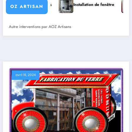
Nos services
Installation de fenêtre
Pourquoi l’i
OZ ARTISAN
Autre interventions par AOZ Artisans
avril 16, 2024