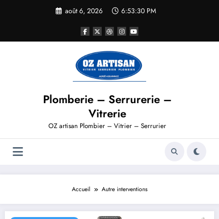
Aller
août 6, 2026
6:53:30 PM
au
contenu
Plomberie – Serrurerie –
Vitrerie
OZ artisan Plombier – Vitrier – Serrurier
Accueil
Autre interventions